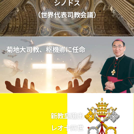
シノドス
（世界代表司教会議）
菊地大司教、枢機卿に任命
新教皇選出
レオ十四世