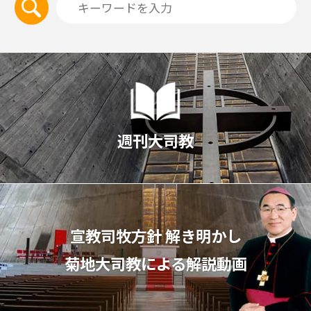
週刊大司教
宣教司牧⽅針 解き明かし
菊地⼤司教による解説動画