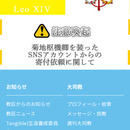
お知らせ
⼤司教
教区からのお知らせ
プロフィール・紋章
教区ニュース
メッセージ・説教
Tangible(生涯養成委員
週刊⼤司教