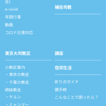
会)
補佐司教
e-vivid
年間⾏事
動画
コロナ災害対応
東京⼤司教区
講座
⼩教区案内
信仰⽣活
東京の教会
祈りのガイド
千葉の教会
諸⼿続
姉妹教会
ケルン
こんなことで困ったら？
ミャンマー