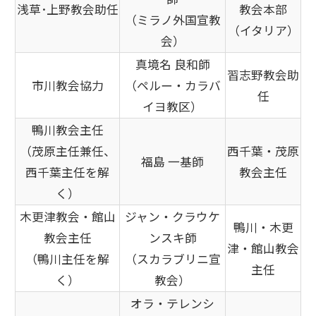
浅草･上野教会助任
教会本部
（ミラノ外国宣教
（イタリア）
会）
真境名 良和師
習志野教会助
市川教会協力
（ペルー・カラバ
任
イヨ教区）
鴨川教会主任
（茂原主任兼任、
西千葉・茂原
福島 一基師
西千葉主任を解
教会主任
く）
木更津教会・館山
ジャン・クラウケ
鴨川・木更
教会主任
ンスキ師
津・館山教会
（鴨川主任を解
（スカラブリニ宣
主任
く）
教会）
オラ・テレンシ