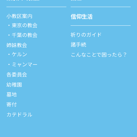
⼩教区案内
信仰⽣活
東京の教会
祈りのガイド
千葉の教会
諸⼿続
姉妹教会
ケルン
こんなことで困ったら？
ミャンマー
各委員会
幼稚園
墓地
寄付
カテドラル