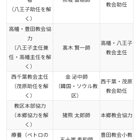
教会助任
（八王子助任を解
く）
高幡・豊田教会協
力
高幡・八王子
（八王子主任兼
髙木 賢一師
教会主任
任・高幡主任を解
く）
西千葉教会主任
金 泌中師
西千葉・茂原
（茂原助任を解
（韓国・ソウル教
教会助任
く）
区）
教区本部協力
（本郷協力を解
猪熊 太郎師
本郷教会協力
く）
療養（ペトロの
豊田教会小教
五十嵐 秀和師