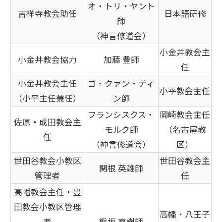
オ・トリ・ヤント
吉祥寺教会助任
日本語研修
師
（神言修道会）
小金井教会主
小金井教会協力
加藤 豊師
任
小金井教会主任
ゴ・クァン・ディ
小平教会主任
（小平主任兼任）
ン師
フランシスクス・
岡崎教会主任
佐原・成田教会主
モルク師
（名古屋教
任
（神言修道会）
区）
世田谷教会小教区
世田谷教会主
関根 英雄師
管理者
任
高幡教会主任・豊
田教会小教区管理
高幡・八王子
者
熊坂 直樹師