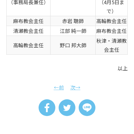
（事務局長兼任）
（4月5日ま
で）
麻布教会主任
赤岩 聰師
高輪教会主任
清瀬教会主任
江部 純一師
麻布教会主任
秋津・清瀬教
高輪教会主任
野口 邦大師
会主任
以上
←前
次→