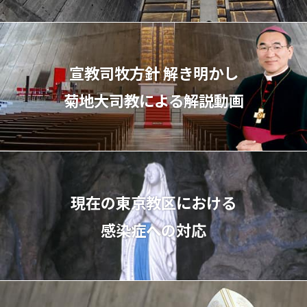
宣教司牧⽅針 解き明かし
菊地⼤司教による解説動画
現在の東京教区における
感染症への対応