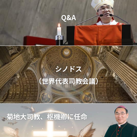
Q&A
シノドス
（世界代表司教会議）
菊地大司教、枢機卿に任命