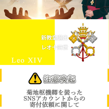
新教皇選出
レオ十四世