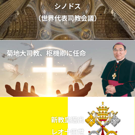
シノドス
（世界代表司教会議）
菊地大司教、枢機卿に任命
新教皇選出
レオ十四世