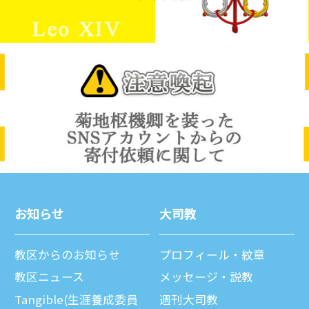
お知らせ
⼤司教
教区からのお知らせ
プロフィール・紋章
教区ニュース
メッセージ・説教
Tangible(生涯養成委員
週刊⼤司教