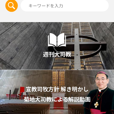
週刊大司教
宣教司牧⽅針 解き明かし
菊地⼤司教による解説動画