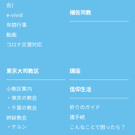
会)
補佐司教
e-vivid
年間⾏事
動画
コロナ災害対応
東京⼤司教区
講座
⼩教区案内
信仰⽣活
東京の教会
祈りのガイド
千葉の教会
諸⼿続
姉妹教会
ケルン
こんなことで困ったら？