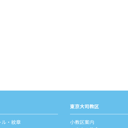
東京⼤司教区
ール・紋章
⼩教区案内