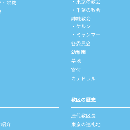
東京の教会
ジ・説教
千葉の教会
教
姉妹教会
ケルン
ミャンマー
各委員会
幼稚園
墓地
寄付
カテドラル
教区の歴史
歴代教区⻑
タ紹介
東京の巡礼地