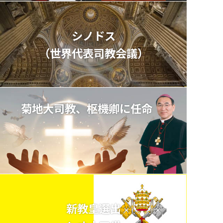
シノドス
（世界代表司教会議）
菊地大司教、枢機卿に任命
新教皇選出