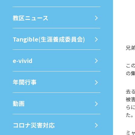
教区ニュース
Tangible(生涯養成委員会)
兄
e-vivid
こ
の
年間⾏事
去
被
動画
ら
た
コロナ災害対応
ミ