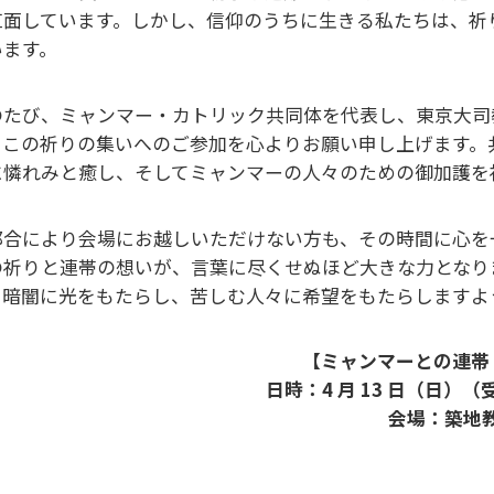
直⾯しています。しかし、信仰のうちに⽣きる私たちは、祈
います。
のたび、ミャンマー・カトリック共同体を代表し、東京⼤司
、この祈りの集いへのご参加を⼼よりお願い申し上げます。
に憐れみと癒し、そしてミャンマーの⼈々のための御加護を
都合により会場にお越しいただけない⽅も、その時間に⼼を
の祈りと連帯の想いが、⾔葉に尽くせぬほど⼤きな⼒となり
、暗闇に光をもたらし、苦しむ⼈々に希望をもたらしますよ
【ミャンマーとの連帯
日時：4 ⽉ 13 ⽇（⽇）（
会場：築地