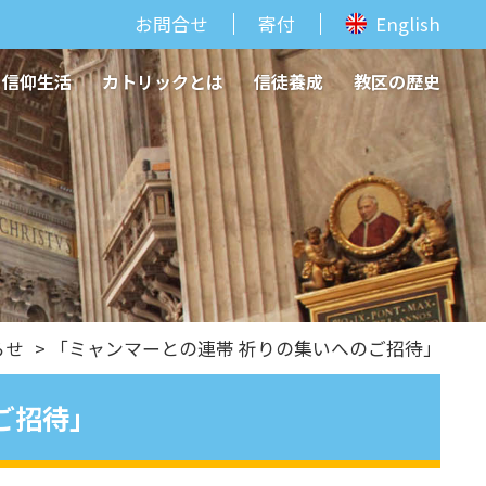
お問合せ
寄付
English
信仰生活
カトリックとは
信徒養成
教区の歴史
らせ
> 「ミャンマーとの連帯 祈りの集いへのご招待」
ご招待」