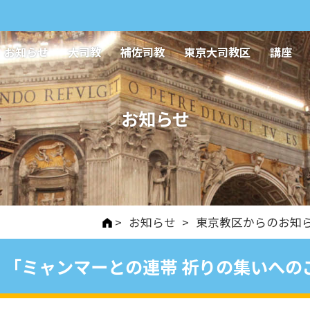
お知らせ
大司教
補佐司教
東京大司教区
講座
お知らせ
>
お知らせ
>
東京教区からのお知
「ミャンマーとの連帯 祈りの集いへの