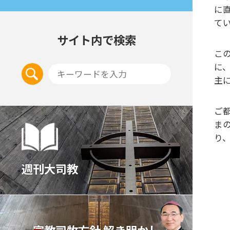
に
て
サイト内で検索
こ
に
主
ご
ま
り
週刊大司教
宣教司牧⽅針 解き明かし