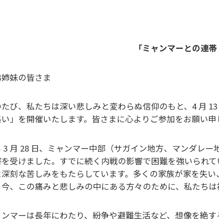
「ミャンマーとの連帯
弟姉妹の皆さま
のたび、私たちは深い悲しみと変わらぬ信仰のもと、4 ⽉ 1
集い」を開催いたします。皆さまに⼼よりご参加をお願い申
る 3 ⽉ 28 ⽇、ミャンマー中部（サガイン地⽅、マンダ
害を受けました。すでに続く内戦の影響で困難を強いられて
に深刻な苦しみをもたらしています。多くの家族が家を失い
。今、この痛みと悲しみの中にある⽅々のために、私たちは
ャンマーは⻑年にわたり、紛争や避難⽣活など、想像を絶す