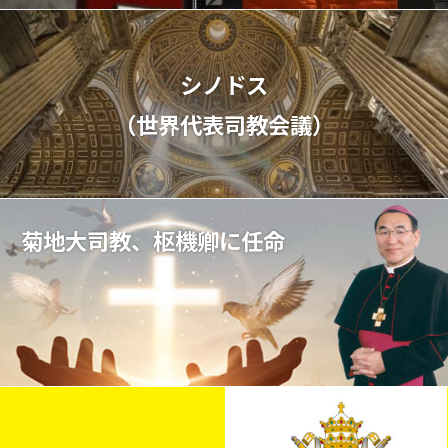
シノドス
（世界代表司教会議）
菊地大司教、枢機卿に任命