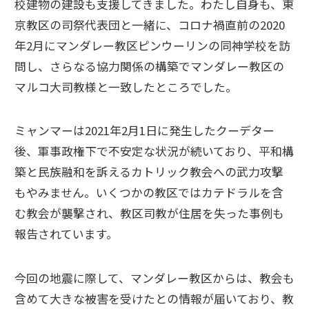
校建物の建設も支援してきました。わたし自身も、東
京教区の司祭代表団と一緒に、コロナ禍直前の2020
年2月にマンダレー教区ピンウーリンの同神学校を訪
問し、さらなる協力関係の構築でマンダレー教区の
マルコ大司教様と一致したところでした。
ミャンマーは2021年2月1日に発生したクーデター
後、軍事政権下で不安定な状況が続いており、平和構
築と民族融和を訴えるカトリック教会への武力攻撃
もやみません。いくつかの教区ではカテドラルを含
む教会が襲撃され、教区司教が住居を失った事例も
報告されています。
今回の地震に際して、マンダレー教区からは、教会も
含めて大きな被害を受けたとの情報が届いており、教