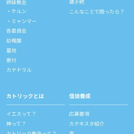
諸⼿続
姉妹教会
ケルン
こんなことで困ったら？
ミャンマー
各委員会
幼稚園
墓地
寄付
カテドラル
カトリックとは
信徒養成
イエスって？
応募要項
神って？
カテキスタ紹介
カトリック教会って？
声