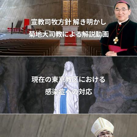
宣教司牧⽅針 解き明かし
菊地⼤司教による解説動画
現在の東京教区における
感染症への対応