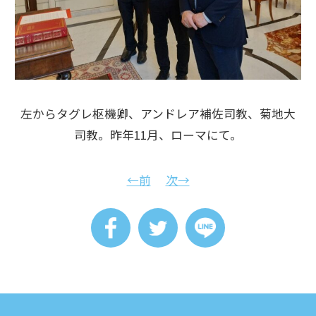
左からタグレ枢機卿、アンドレア補佐司教、菊地大
司教。昨年11月、ローマにて。
←前
次→