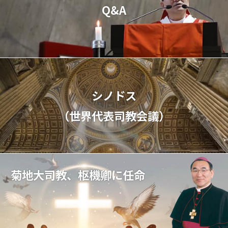
Q&A
シノドス
（世界代表司教会議）
菊地大司教、枢機卿に任命