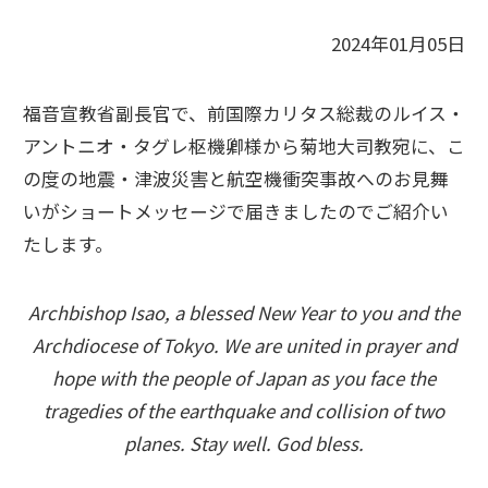
2024年01月05日
福音宣教省副長官で、前国際カリタス総裁のルイス・
アントニオ・タグレ枢機卿様から菊地大司教宛に、こ
の度の地震・津波災害と航空機衝突事故へのお見舞
いがショートメッセージで届きましたのでご紹介い
たします。
Archbishop Isao, a blessed New Year to you and the
Archdiocese of Tokyo. We are united in prayer and
hope with the people of Japan as you face the
tragedies of the earthquake and collision of two
planes. Stay well. God bless.