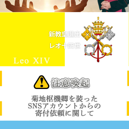
新教皇選出
レオ十四世