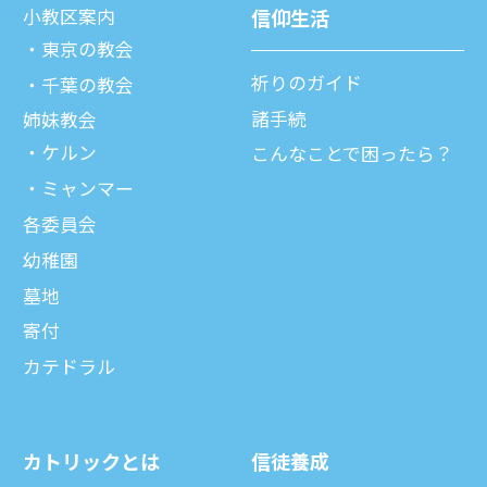
⼩教区案内
信仰⽣活
東京の教会
祈りのガイド
千葉の教会
諸⼿続
姉妹教会
ケルン
こんなことで困ったら？
ミャンマー
各委員会
幼稚園
墓地
寄付
カテドラル
カトリックとは
信徒養成