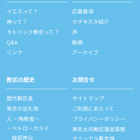
イエスって？
応募要項
神って？
カテキスタ紹介
カトリック教会って？
声
Q&A
動画
リンク
アーカイブ
教区の歴史
お問合せ
歴代教区⻑
サイトマップ
東京の巡礼地
ご利⽤にあたって
⼈ －殉教者－
プライバシーポリシー
ペトロ・カスイ
東京大司教区運営事務
岐部神父
マニュアル暫定版