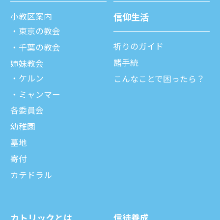
⼩教区案内
信仰⽣活
東京の教会
祈りのガイド
千葉の教会
諸⼿続
姉妹教会
ケルン
こんなことで困ったら？
ミャンマー
各委員会
幼稚園
墓地
寄付
カテドラル
カトリックとは
信徒養成