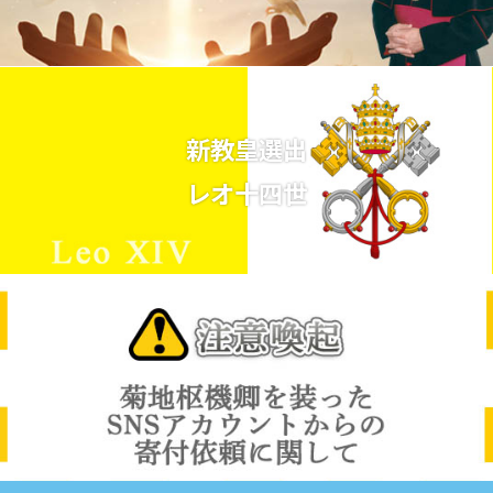
新教皇選出
レオ十四世