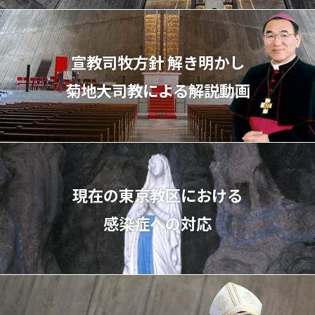
宣教司牧⽅針 解き明かし
菊地⼤司教による解説動画
現在の東京教区における
感染症への対応