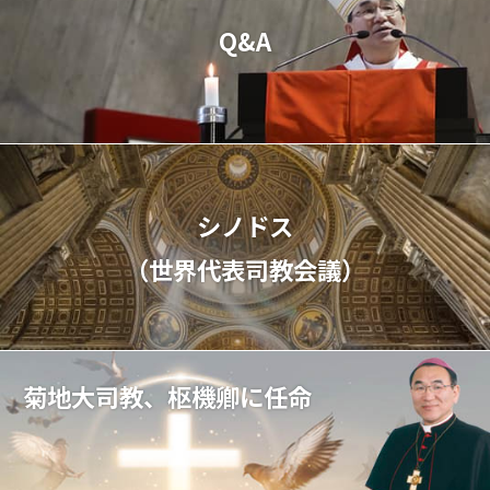
Q&A
シノドス
（世界代表司教会議）
菊地大司教、枢機卿に任命