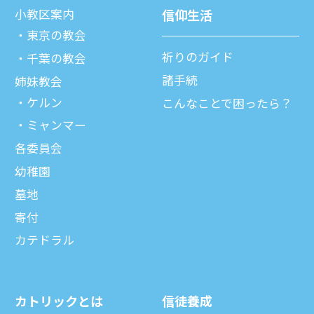
⼩教区案内
信仰⽣活
東京の教会
祈りのガイド
千葉の教会
諸⼿続
姉妹教会
ケルン
こんなことで困ったら？
ミャンマー
各委員会
幼稚園
墓地
寄付
カテドラル
カトリックとは
信徒養成