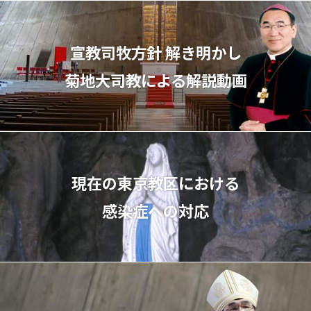
宣教司牧⽅針 解き明かし
菊地⼤司教による解説動画
現在の東京教区における
感染症への対応