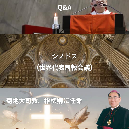
Q&A
シノドス
（世界代表司教会議）
菊地大司教、枢機卿に任命