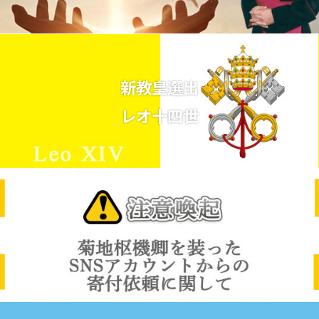
新教皇選出
レオ十四世