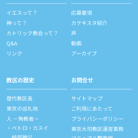
イエスって？
応募要項
神って？
カテキスタ紹介
カトリック教会って？
声
Q&A
動画
リンク
アーカイブ
教区の歴史
お問合せ
歴代教区⻑
サイトマップ
東京の巡礼地
ご利⽤にあたって
⼈ －殉教者－
プライバシーポリシー
ペトロ・カスイ
東京大司教区運営事務
岐部神父
マニュアル暫定版