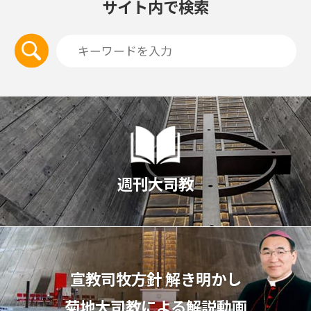
サイト内で検索
週刊大司教
宣教司牧⽅針 解き明かし
菊地⼤司教による解説動画