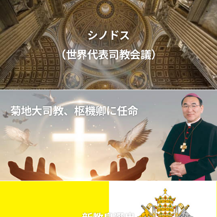
シノドス
（世界代表司教会議）
菊地大司教、枢機卿に任命