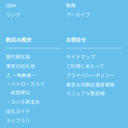
Q&A
動画
リンク
アーカイブ
教区の歴史
お問合せ
歴代教区⻑
サイトマップ
東京の巡礼地
ご利⽤にあたって
⼈ －殉教者－
プライバシーポリシー
ペトロ・カスイ
東京大司教区運営事務
岐部神父
マニュアル暫定版
ヨハネ原主水
巡礼ガイド
ライブラリ