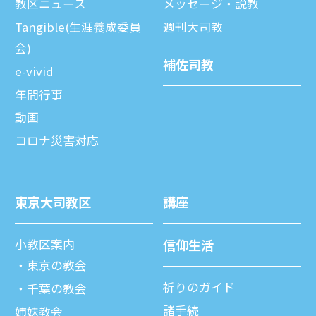
教区ニュース
メッセージ・説教
Tangible(生涯養成委員
週刊⼤司教
会)
補佐司教
e-vivid
年間⾏事
動画
コロナ災害対応
東京⼤司教区
講座
⼩教区案内
信仰⽣活
東京の教会
祈りのガイド
千葉の教会
諸⼿続
姉妹教会