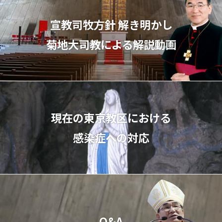
宣教司牧⽅針 解き明かし
菊地⼤司教による解説動画
現在の東京教区における
感染症への対応
Q&A