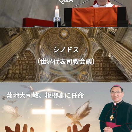
シノドス
（世界代表司教会議）
菊地大司教、枢機卿に任命