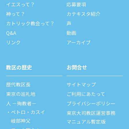
イエスって？
応募要項
神って？
カテキスタ紹介
カトリック教会って？
声
Q&A
動画
リンク
アーカイブ
教区の歴史
お問合せ
歴代教区⻑
サイトマップ
東京の巡礼地
ご利⽤にあたって
⼈ －殉教者－
プライバシーポリシー
ペトロ・カスイ
東京大司教区運営事務
岐部神父
マニュアル暫定版