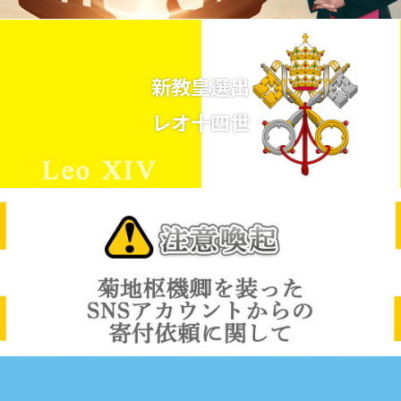
新教皇選出
レオ十四世