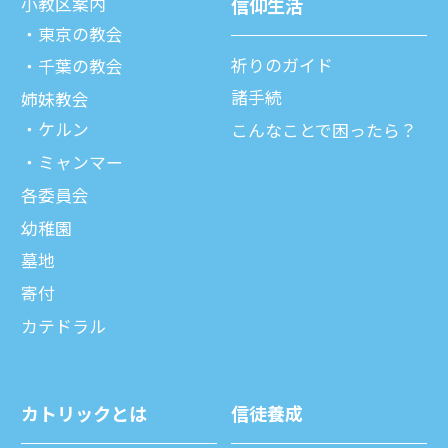
⼩教区案内
信仰⽣活
東京の教会
祈りのガイド
千葉の教会
諸⼿続
姉妹教会
ケルン
こんなことで困ったら？
ミャンマー
各委員会
幼稚園
墓地
寄付
カテドラル
カトリックとは
信徒養成