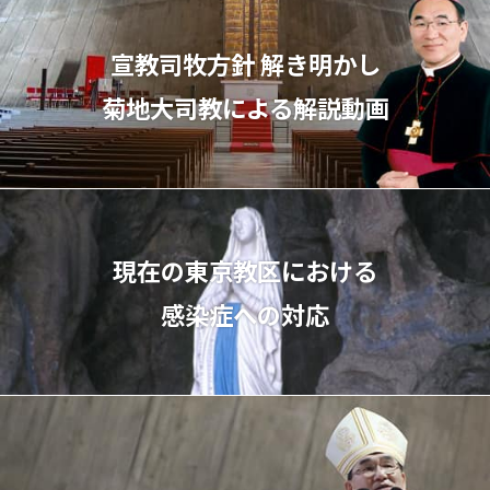
宣教司牧⽅針 解き明かし
菊地⼤司教による解説動画
現在の東京教区における
感染症への対応