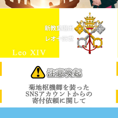
新教皇選出
レオ十四世