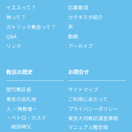
イエスって？
応募要項
神って？
カテキスタ紹介
カトリック教会って？
声
Q&A
動画
リンク
アーカイブ
教区の歴史
お問合せ
歴代教区⻑
サイトマップ
東京の巡礼地
ご利⽤にあたって
⼈ －殉教者－
プライバシーポリシー
ペトロ・カスイ
東京大司教区運営事務
岐部神父
マニュアル暫定版