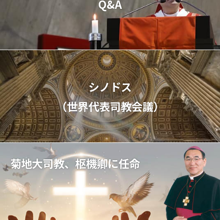
Q&A
シノドス
（世界代表司教会議）
菊地大司教、枢機卿に任命