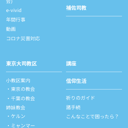
会)
補佐司教
e-vivid
年間⾏事
動画
コロナ災害対応
東京⼤司教区
講座
⼩教区案内
信仰⽣活
東京の教会
祈りのガイド
千葉の教会
諸⼿続
姉妹教会
ケルン
こんなことで困ったら？
ミャンマー