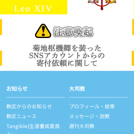
お知らせ
⼤司教
教区からのお知らせ
プロフィール・紋章
教区ニュース
メッセージ・説教
Tangible(生涯養成委員
週刊⼤司教