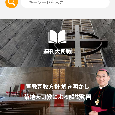
週刊大司教
宣教司牧⽅針 解き明かし
菊地⼤司教による解説動画