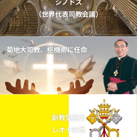
シノドス
（世界代表司教会議）
菊地大司教、枢機卿に任命
新教皇選出
レオ十四世