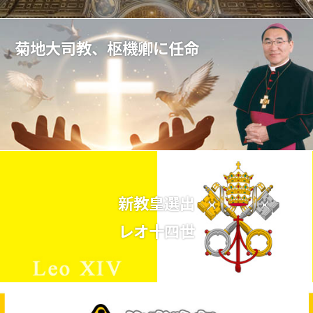
菊地大司教、枢機卿に任命
新教皇選出
レオ十四世