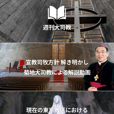
週刊大司教
宣教司牧⽅針 解き明かし
菊地⼤司教による解説動画
現在の東京教区における