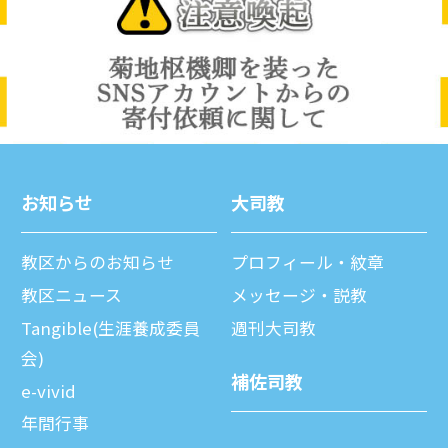
お知らせ
⼤司教
教区からのお知らせ
プロフィール・紋章
教区ニュース
メッセージ・説教
Tangible(生涯養成委員
週刊⼤司教
会)
補佐司教
e-vivid
年間⾏事