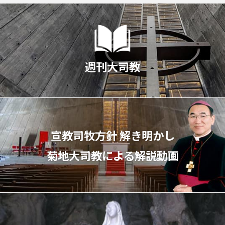
週刊大司教
宣教司牧⽅針 解き明かし
菊地⼤司教による解説動画