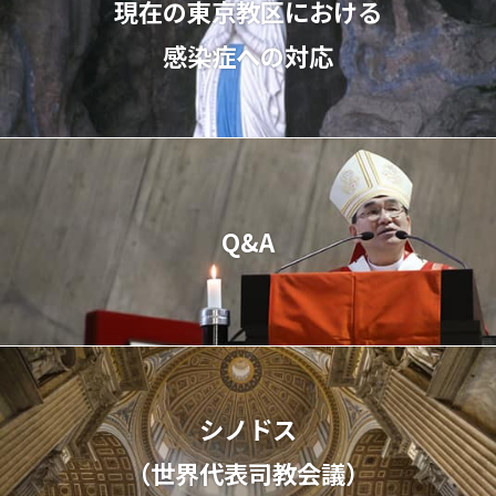
現在の東京教区における
感染症への対応
Q&A
シノドス
（世界代表司教会議）