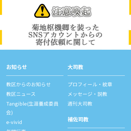
お知らせ
⼤司教
教区からのお知らせ
プロフィール・紋章
教区ニュース
メッセージ・説教
Tangible(生涯養成委員
週刊⼤司教
会)
補佐司教
e-vivid