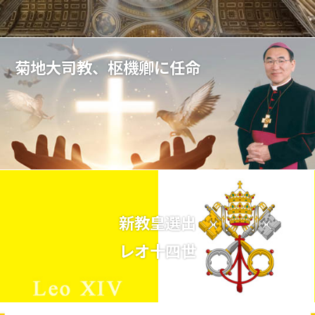
菊地大司教、枢機卿に任命
新教皇選出
レオ十四世