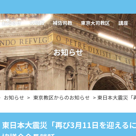
お知らせ
大司教
補佐司教
東京大司教区
講座
お知らせ
>
お知らせ
>
東京教区からのお知らせ
> 東日本大震災「
東日本大震災「再び3月11日を迎える