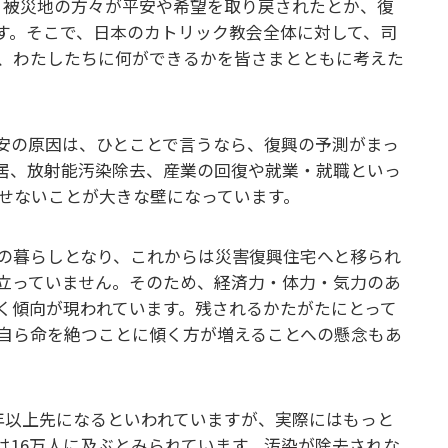
、被災地の方々が平安や希望を取り戻されたとか、復
す。そこで、日本のカトリック教会全体に対して、司
、わたしたちに何ができるかを皆さまとともに考えた
安の原因は、ひとことで言うなら、復興の予測がまっ
居、放射能汚染除去、産業の回復や就業・就職といっ
せないことが大きな壁になっています。
の暮らしとなり、これからは災害復興住宅へと移られ
立っていません。そのため、経済力・体力・気力のあ
く傾向が現われています。残されるかたがたにとって
自ら命を絶つことに傾く方が増えることへの懸念もあ
年以上先になるといわれていますが、実際にはもっと
は16万人に及ぶとみられています。汚染が除去されな