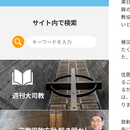
東
興
教
サイト内で検索
い
被
た
た
住
る
る
週刊大司教
は
り
放
宣教司牧⽅針 解き明かし
先