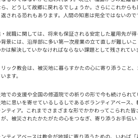
なら、どうして故郷に戻れるでしょうか。さらにこれからも
り返される恐れもあります。人間の知恵は完全ではないので
業・就職に関しては、将来も保証される安定した雇用先が得
の背景には、沿岸部に多い第一次産業の立て直しが難しいこ
のかは解決していかなければならない課題として残されてい
トリック教会は、被災地に暮らすかたの心に寄り添うこと、
ています。
災地での支援や全国の修道院での祈りの形で今も続けられて
災地に思いを寄せているしるしであるボランティアベース、
ランティア。これまでさまざまな形でかかわってこられた皆
きが、被災されたかたがたの心をつなぎ、寄り添うお手伝い
ランティアベースは教会が地域に寄り添うための、いわば「