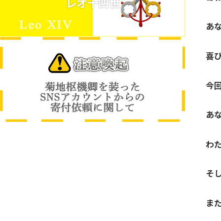
レオ十四世
あ
喜
今
あ
わ
そ
ま