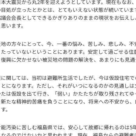
日本大震災から丸2年を迎えようとしています。現在もなお
の目処が立ったとかとは、とてもいえない状態が続いていま
協議会会長としてできるかぎりありのままの現状をお伝えし
と思います。
災地の方々にとって、今、一番の悩み、苦しみ、悲しみ、不
くたっていないということにあります。安定して過ごせる住
、復興に欠かせない被災地の問題の解決を、あまりにも見通
居に関しては、当初は避難所生活でしたが、今は仮設住宅で
ことになります。ただし、それがいつになるのかの見通しは
かたは仮設を出て行き、「弱い」かたたちが取り残されてゆ
、新たな精神的苦痛を負うことになり、将来への不安から、
ます。
射能汚染に苦しむ福島県では、安心して故郷に帰れるのは5
になるのではないかと思われます。現在、福島からの避難者