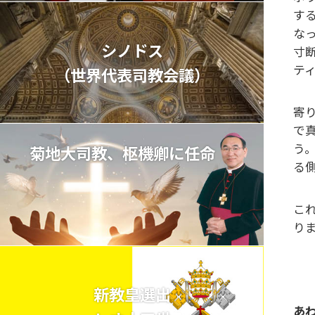
す
な
シノドス
寸
テ
（世界代表司教会議）
寄
で
う
菊地大司教、枢機卿に任命
る
こ
り
新教皇選出
あ