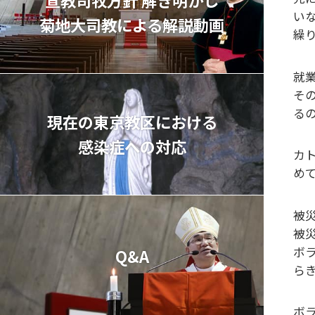
い
菊地⼤司教による解説動画
繰
就
そ
る
現在の東京教区における
感染症への対応
カ
め
被
被
ボ
Q&A
ら
ボ