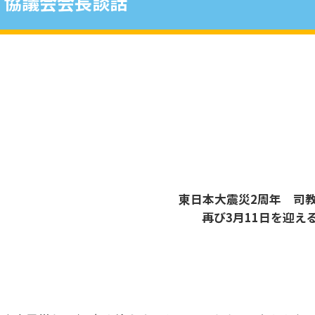
協議会会長談話
東日本大震災2周年 司
再び3月11日を迎え