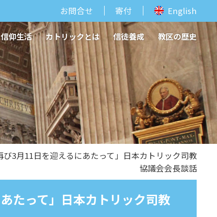
お問合せ
寄付
English
信仰生活
カトリックとは
信徒養成
教区の歴史
再び3月11日を迎えるにあたって」日本カトリック司教
協議会会長談話
にあたって」日本カトリック司教