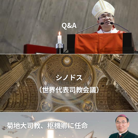
Q&A
シノドス
（世界代表司教会議）
菊地大司教、枢機卿に任命