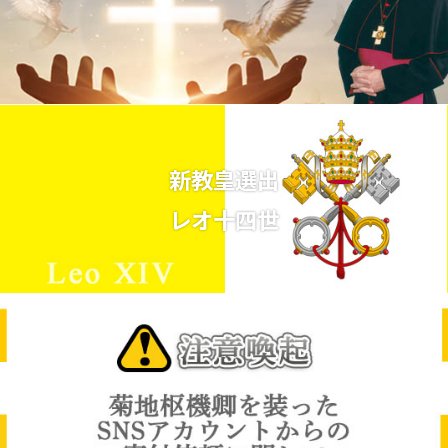
新教皇選出
レオ十四世