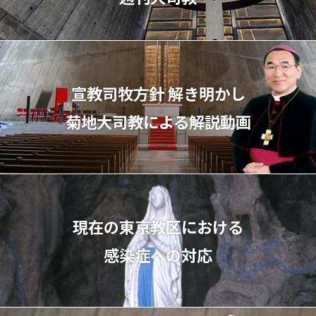
宣教司牧⽅針 解き明かし
菊地⼤司教による解説動画
現在の東京教区における
感染症への対応