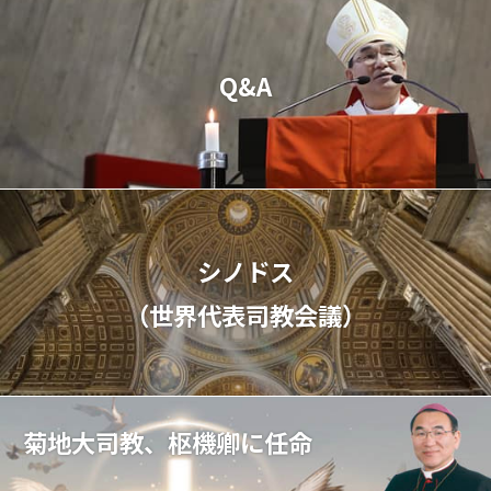
Q&A
シノドス
（世界代表司教会議）
菊地大司教、枢機卿に任命