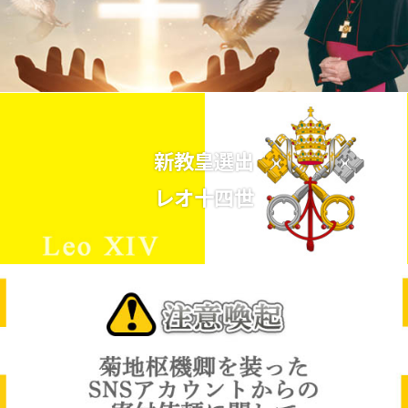
新教皇選出
レオ十四世