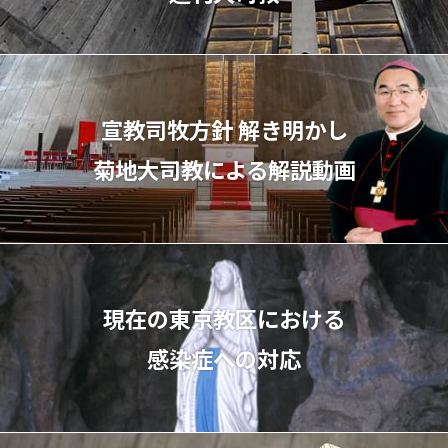
宣教司牧⽅針 解き明かし
菊地⼤司教による解説動画
現在の東京教区における
感染症への対応