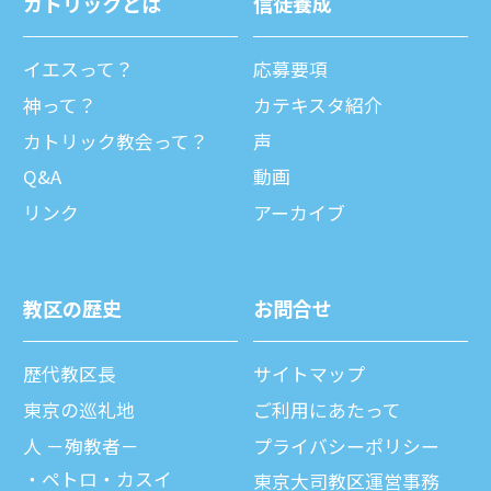
カトリックとは
信徒養成
イエスって？
応募要項
神って？
カテキスタ紹介
カトリック教会って？
声
Q&A
動画
リンク
アーカイブ
教区の歴史
お問合せ
歴代教区⻑
サイトマップ
東京の巡礼地
ご利⽤にあたって
⼈ －殉教者－
プライバシーポリシー
ペトロ・カスイ
東京大司教区運営事務