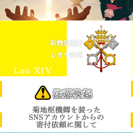
新教皇選出
レオ十四世