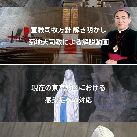
宣教司牧⽅針 解き明かし
菊地⼤司教による解説動画
現在の東京教区における
感染症への対応