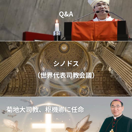
Q&A
シノドス
（世界代表司教会議）
菊地大司教、枢機卿に任命