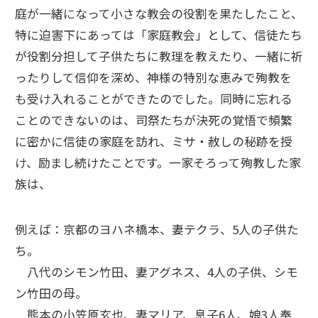
庭が一緒になって小さな教会の役割を果たしたこと、
特に迫害下にあっては「家庭教会」として、信徒たち
が役割分担して子供たちに教理を教えたり、一緒に祈
ったりして信仰を深め、神様の特別な恵みで殉教を
も受け入れることができたのでした。同時に忘れる
ことのできないのは、司祭たちが決死の覚悟で頻繁
に密かに信徒の家庭を訪れ、ミサ・赦しの秘跡を授
け、励まし続けたことです。一家そろって殉教した家
族は、
例えば：京都のヨハネ橋本、妻テクラ、5人の子供た
ち。
八代のシモン竹田、妻アグネス、4人の子供、シモ
ン竹田の母。
熊本の小笠原玄也、妻マリア、息子6人、娘3人奉