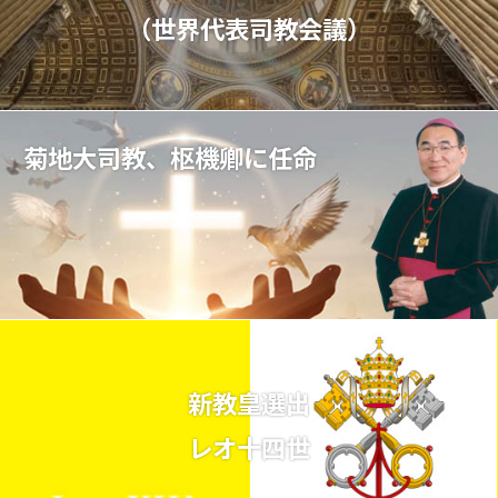
（世界代表司教会議）
菊地大司教、枢機卿に任命
新教皇選出
レオ十四世