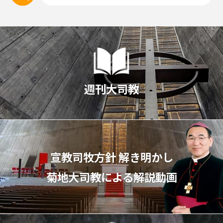
週刊大司教
宣教司牧⽅針 解き明かし
菊地⼤司教による解説動画