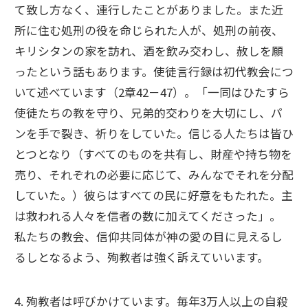
て致し方なく、連行したことがありました。また近
所に住む処刑の役を命じられた人が、処刑の前夜、
キリシタンの家を訪れ、酒を飲み交わし、赦しを願
ったという話もあります。使徒言行録は初代教会につ
いて述べています（2章42－47）。「一同はひたすら
使徒たちの教を守り、兄弟的交わりを大切にし、パ
ンを手で裂き、祈りをしていた。信じる人たちは皆ひ
とつとなり（すべてのものを共有し、財産や持ち物を
売り、それぞれの必要に応じて、みんなでそれを分配
していた。）彼らはすべての民に好意をもたれた。主
は救われる人々を信者の数に加えてくださった」。
私たちの教会、信仰共同体が神の愛の目に見えるし
るしとなるよう、殉教者は強く訴えていいます。
4. 殉教者は呼びかけています。毎年3万人以上の自殺