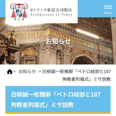
お知らせ
>
お知らせ
> 白柳誠一枢機卿「ペトロ岐部と187
殉教者列福式」ミサ説教
白柳誠一枢機卿「ペトロ岐部と187
殉教者列福式」ミサ説教