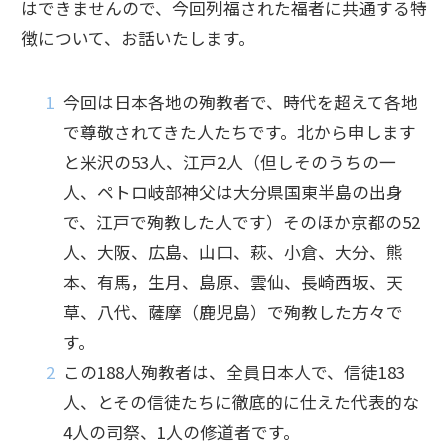
はできませんので、今回列福された福者に共通する特
徴について、お話いたします。
今回は日本各地の殉教者で、時代を超えて各地
で尊敬されてきた人たちです。北から申します
と米沢の53人、江戸2人（但しそのうちの一
人、ペトロ岐部神父は大分県国東半島の出身
で、江戸で殉教した人です）そのほか京都の52
人、大阪、広島、山口、萩、小倉、大分、熊
本、有馬，生月、島原、雲仙、長崎西坂、天
草、八代、薩摩（鹿児島）で殉教した方々で
す。
この188人殉教者は、全員日本人で、信徒183
人、とその信徒たちに徹底的に仕えた代表的な
4人の司祭、1人の修道者です。