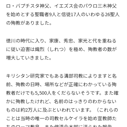
ロ・バプチスタ神父、イエズス会のパウロ三木神父
を始めとする聖職者9人と信徒17人のいわゆる26聖人
の殉教がありました。
徳川の時代に入り、家康、秀忠、家光と代を重ねる
に従い迫害は熾烈（しれつ）を極め、殉教者の数が
増大していきました。
キリシタン研究家でもある溝部司教によりますと名
前、殉教の日時、場所などが正確にわかっている殉
教者だけでも5,500人をくだらないそうです。また確
かに殉教したけれど、名前のはっきりのわからない
ものは約2万人に及ぶといわれています。（これらの
ことは当時の唯一の司教セルケイラを始め宣教師た
ちのローマ教皇、また修道会本部に送られた報告