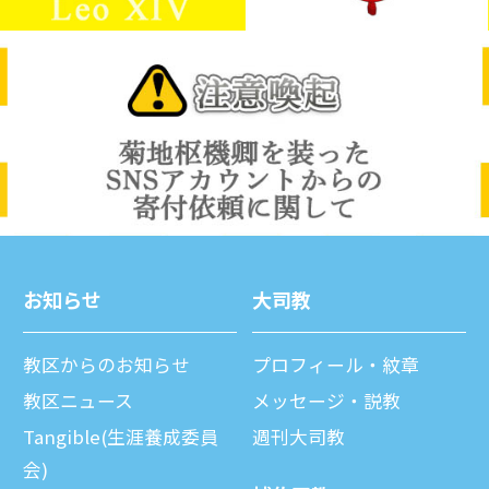
お知らせ
⼤司教
教区からのお知らせ
プロフィール・紋章
教区ニュース
メッセージ・説教
Tangible(生涯養成委員
週刊⼤司教
会)