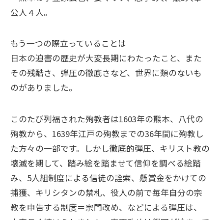
公人４人。
もう一つの際立っていることは
日本の迫害の歴史が大変長期にわたったこと、また
その残酷さ、弾圧の徹底さなど、世界に類のないも
のがありました。
このたび列福された殉教者は1603年の熊本、八代の
殉教から、1639年江戸の殉教までの36年間に殉教し
た方々の一部です。しかし徹底的弾圧、キリスト教の
壊滅を期して、踏み絵を踏ませて信仰を調べる絵踏
み、5人組制度による信徒の詮索、懸賞金をかけての
捕獲、キリシタンの禁札、役人の前で毎年自分の宗
教を申告する制度＝宗門改め、などによる弾圧は、