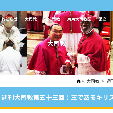
お知らせ
大司教
補佐司教
東京大司教区
講座
大司教
>
大司教
>
週
週刊大司教第五十三回：王であるキリ