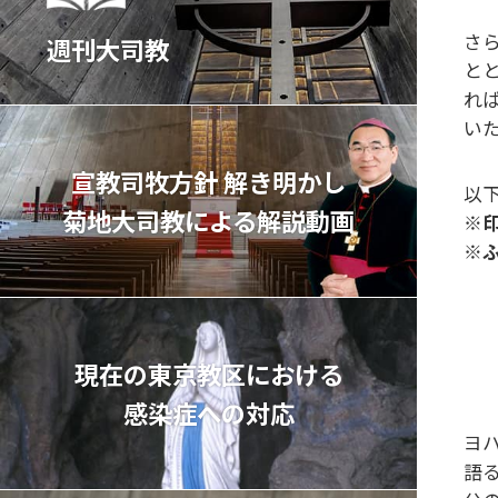
さ
週刊大司教
と
れ
い
宣教司牧⽅針 解き明かし
以
菊地⼤司教による解説動画
※
※
現在の東京教区における
感染症への対応
ヨ
語