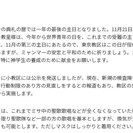
会の典礼の暦では一年の最後の主日となりました。11月21
た教皇様は、今年から世界青年の日を、これまでの受難の主
に、11月の第三の主日にあたるので、東京教区はこの日が
いますが、ミャンマーの安定と平和のために祈りましょう。
、特に神学生の養成のために献金をお願いします。
でに小教区には公示を発送しましたが、現在、新規の検査陽
も行動制限のあり方の見直しをするとの報道もあり、教区の
から実施します。
には、これまでミサ中の聖歌歌唱などが全くなくなっていた
る限り聖歌隊など一部の方の歌唱を基本としますが、換気が
とも可能とします。ただしマスクはしっかりと着用ください