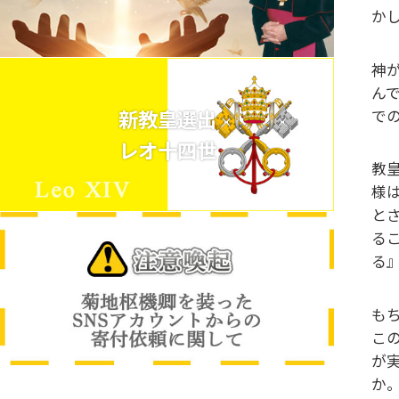
か
神
ん
新教皇選出
で
レオ十四世
教
様
と
る
る
も
こ
が
か