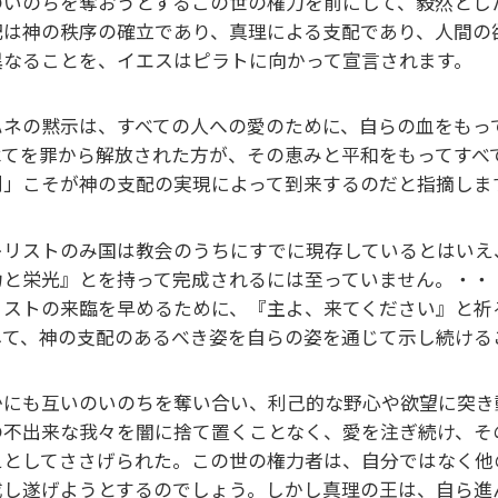
のいのちを奪おうとするこの世の権力を前にして、毅然とし
配は神の秩序の確立であり、真理による支配であり、人間の
異なることを、イエスはピラトに向かって宣言されます。
ハネの黙示は、すべての人への愛のために、自らの血をもっ
べてを罪から解放された方が、その恵みと平和をもってすべ
利」こそが神の支配の実現によって到来するのだと指摘します
キリストのみ国は教会のうちにすでに現存しているとはいえ
力と栄光』とを持って完成されるには至っていません。・・
リストの来臨を早めるために、『主よ、来てください』と祈
して、神の支配のあるべき姿を自らの姿を通じて示し続けるこ
かにも互いのいのちを奪い合い、利己的な野心や欲望に突き
の不出来な我々を闇に捨て置くことなく、愛を注ぎ続け、そ
えとしてささげられた。この世の権力者は、自分ではなく他
成し遂げようとするのでしょう。しかし真理の王は、自ら進