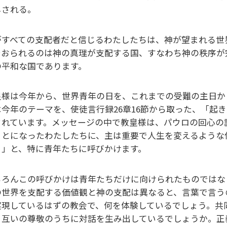
しされる。
がすべての支配者だと信じるわたしたちは、神が望まれる世
でおられるのは神の真理が支配する国、すなわち神の秩序が
の平和な国であります。
皇様は今年から、世界青年の日を、これまでの受難の主日か
は今年のテーマを、使徒言行録26章16節から取った、「起
されています。メッセージの中で教皇様は、パウロの回心の
ことになったわたしたちに、主は重要で人生を変えるような
』」と、特に青年たちに呼びかけます。
ちろんこの呼びかけは青年たちだけに向けられたものではな
の世界を支配する価値観と神の支配は異なると、言葉で言う
実現しているはずの教会で、何を体験しているでしょう。共
。互いの尊敬のうちに対話を生み出しているでしょうか。正