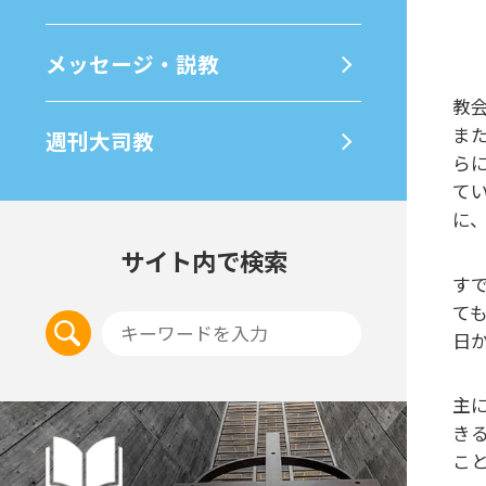
メッセージ・説教
教
ま
週刊⼤司教
ら
て
に
サイト内で検索
す
て
日
主
き
こ