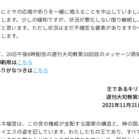
らにミサの応唱や祈りを一緒に唱えることを中止していまし
とします。少しの緩和ですが、状況が悪化しない限り継続し
ばと思います。ただし状況はまだ不確定な要素がありますか
たします。
下、20日午後6時配信の週刊大司教第53回目のメッセージ原
印刷用は
こちら
ふりがなつきは
こちら
王であるキリ
週刊大司教第
2021年11月2
ハネ福音は、この世の権威が支配する国家の構造と、神の国
るイエスの姿を記しています。わたしたちの王であり、すべ