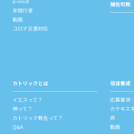
e-vivid
補佐司教
年間⾏事
動画
コロナ災害対応
カトリックとは
信徒養成
イエスって？
応募要項
神って？
カテキス
カトリック教会って？
声
Q&A
動画