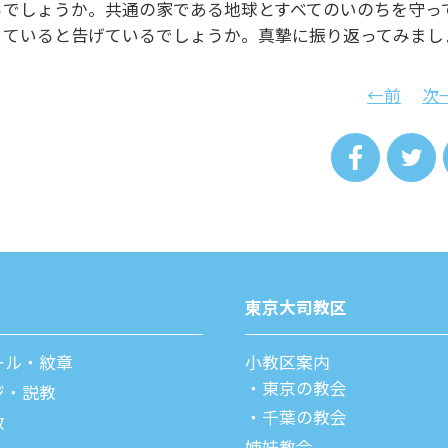
るでしょうか。共通の家である地球とすべてのいのちを守っ
きていると告げているでしょうか。真摯に振り返ってみまし
←前
次
東京⼤司教区
ール・紋章
⼩教区案内
東京の教会
ジ・説教
千葉の教会
教
姉妹教会