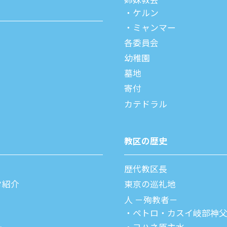
ケルン
ミャンマー
各委員会
幼稚園
墓地
寄付
カテドラル
教区の歴史
歴代教区⻑
タ紹介
東京の巡礼地
⼈ －殉教者－
ペトロ・カスイ
岐部神