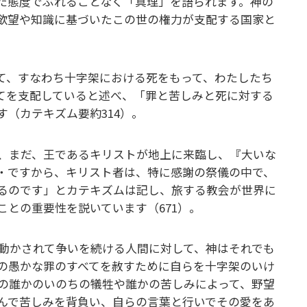
た態度でぶれることなく「真理」を語られます。神の
欲望や知識に基づいたこの世の権力が支配する国家と
て、すなわち十字架における死をもって、わたしたち
てを支配していると述べ、「罪と苦しみと死に対する
（カテキズム要約314）。
、まだ、王であるキリストが地上に来臨し、『大いな
・ですから、キリスト者は、特に感謝の祭儀の中で、
るのです」とカテキズムは記し、旅する教会が世界に
との重要性を説いています（671）。
動かされて争いを続ける人間に対して、神はそれでも
の愚かな罪のすべてを赦すために自らを十字架のいけ
の誰かのいのちの犠牲や誰かの苦しみによって、野望
んで苦しみを背負い、自らの言葉と行いでその愛をあ