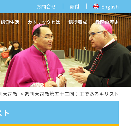
お問合せ
寄付
English
信仰生活
カトリックとは
信徒養成
教区の歴史
刊⼤司教
> 週刊大司教第五十三回：王であるキリスト
スト