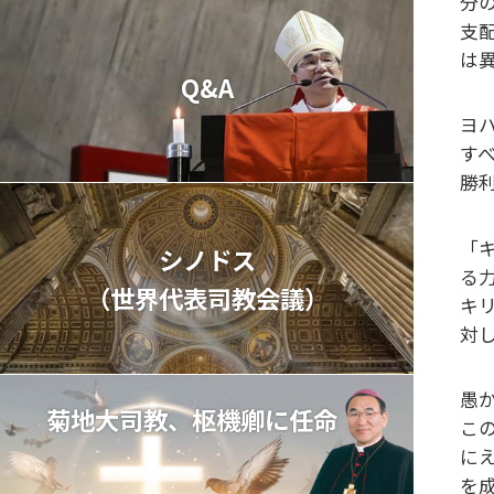
分
支
は
Q&A
ヨ
す
勝
「
シノドス
る
（世界代表司教会議）
キ
対
愚
菊地大司教、枢機卿に任命
こ
に
を