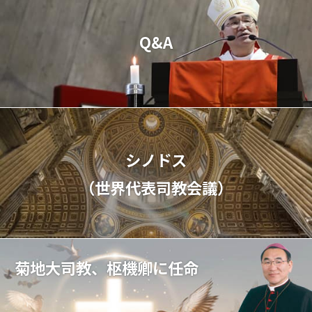
Q&A
シノドス
（世界代表司教会議）
菊地大司教、枢機卿に任命