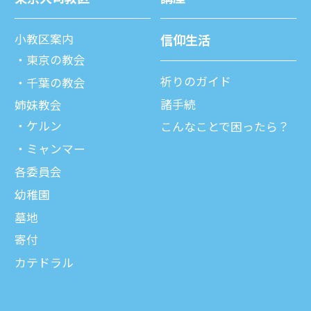
⼩教区案内
信仰⽣活
東京の教会
祈りのガイド
千葉の教会
諸⼿続
姉妹教会
ケルン
こんなことで困ったら？
ミャンマー
各委員会
幼稚園
墓地
寄付
カテドラル