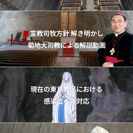
宣教司牧⽅針 解き明かし
菊地⼤司教による解説動画
現在の東京教区における
感染症への対応