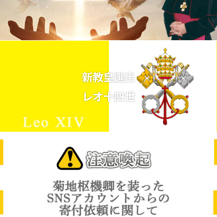
新教皇選出
レオ十四世