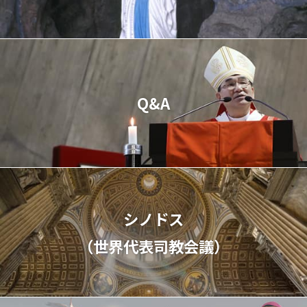
Q&A
シノドス
（世界代表司教会議）