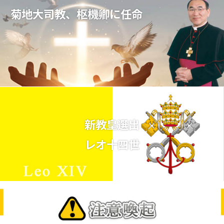
菊地大司教、枢機卿に任命
新教皇選出
レオ十四世