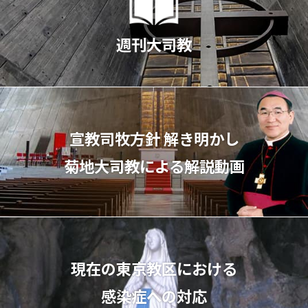
週刊大司教
宣教司牧⽅針 解き明かし
菊地⼤司教による解説動画
現在の東京教区における
感染症への対応