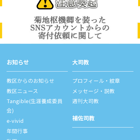
お知らせ
⼤司教
教区からのお知らせ
プロフィール・紋章
教区ニュース
メッセージ・説教
Tangible(生涯養成委員
週刊⼤司教
会)
補佐司教
e-vivid
年間⾏事