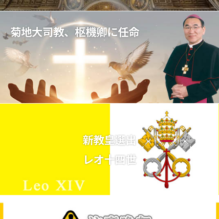
菊地大司教、枢機卿に任命
新教皇選出
レオ十四世