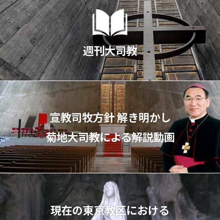
週刊大司教
宣教司牧⽅針 解き明かし
菊地⼤司教による解説動画
現在の東京教区における