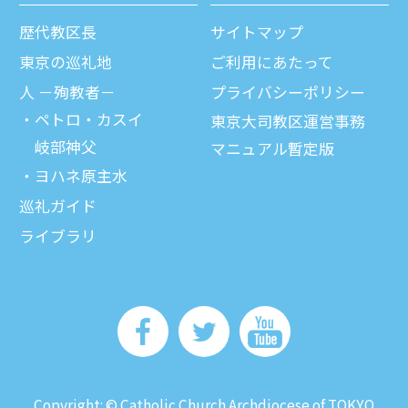
歴代教区⻑
サイトマップ
東京の巡礼地
ご利⽤にあたって
⼈ －殉教者－
プライバシーポリシー
ペトロ・カスイ
東京大司教区運営事務
岐部神父
マニュアル暫定版
ヨハネ原主水
巡礼ガイド
ライブラリ
Copyright: © Catholic Church Archdiocese of TOKYO