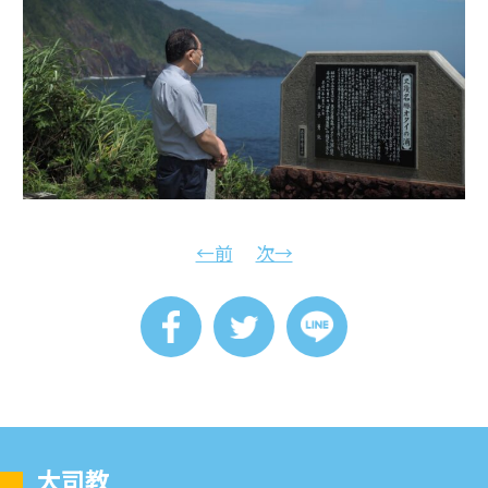
←前
次→
⼤司教