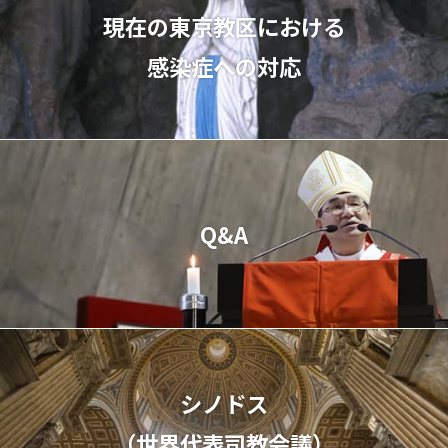
現在の東京教区における
感染症への対応
Q&A
シノドス
（世界代表司教会議）