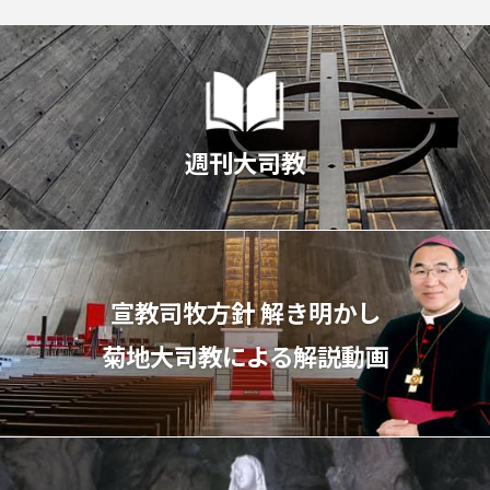
週刊大司教
宣教司牧⽅針 解き明かし
菊地⼤司教による解説動画