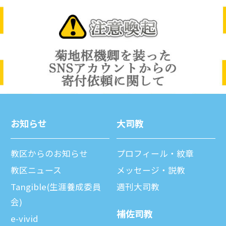
お知らせ
⼤司教
教区からのお知らせ
プロフィール・紋章
教区ニュース
メッセージ・説教
Tangible(生涯養成委員
週刊⼤司教
会)
補佐司教
e-vivid