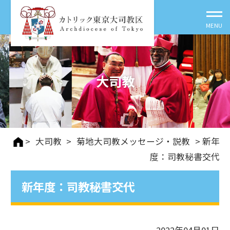
大司教
>
大司教
>
菊地大司教メッセージ・説教
> 新年
度：司教秘書交代
新年度：司教秘書交代