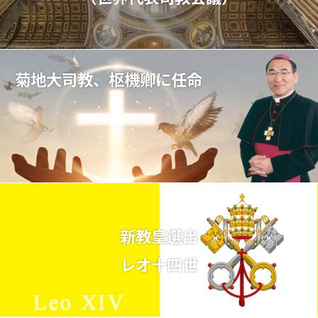
菊地大司教、枢機卿に任命
新教皇選出
レオ十四世