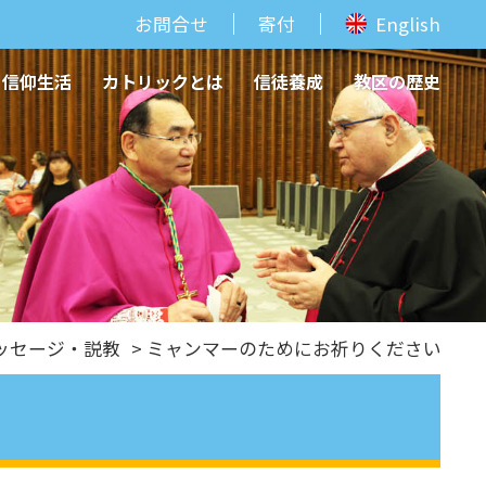
お問合せ
寄付
English
信仰生活
カトリックとは
信徒養成
教区の歴史
ッセージ・説教
> ミャンマーのためにお祈りください