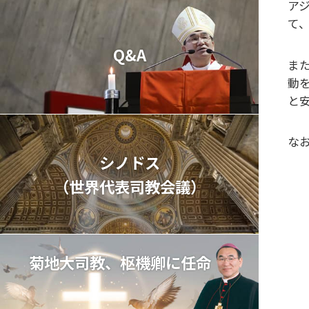
ア
て
Q&A
ま
動
と
な
シノドス
（世界代表司教会議）
菊地大司教、枢機卿に任命