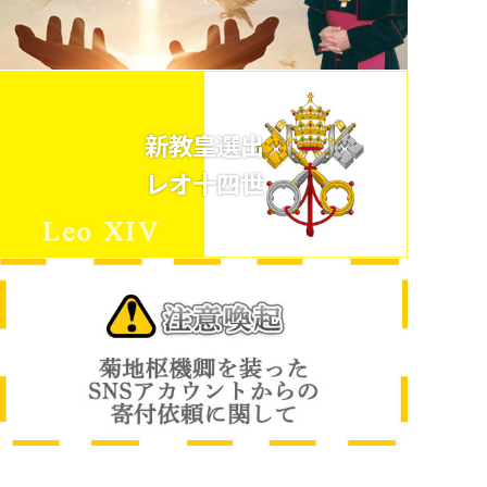
新教皇選出
レオ十四世