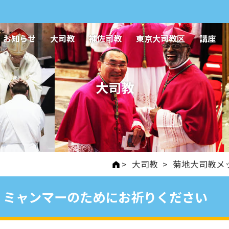
お知らせ
大司教
補佐司教
東京大司教区
講座
大司教
>
大司教
>
菊地大司教メ
ミャンマーのためにお祈りください