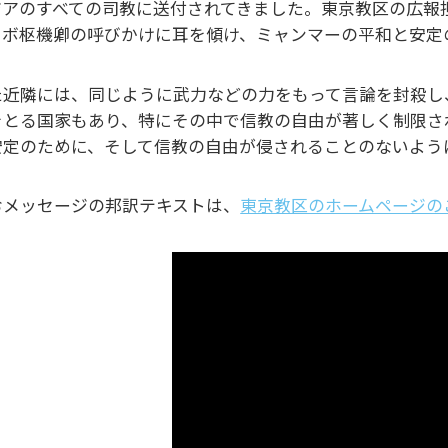
ジアのすべての司教に送付されてきました。東京教区の広報
、ボ枢機卿の呼びかけに耳を傾け、ミャンマーの平和と安定
た近隣には、同じように武力などの力をもって言論を封殺し
をとる国家もあり、特にその中で信教の自由が著しく制限さ
安定のために、そして信教の自由が侵されることのないよう
おメッセージの邦訳テキストは、
東京教区のホームページの