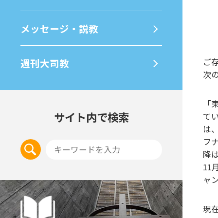
メッセージ・説教
週刊⼤司教
ご
次
「
サイト内で検索
て
は
フ
降
1
ャ
現