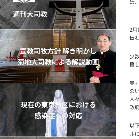
は
週刊大司教
2
伝
宣教司牧⽅針 解き明かし
少
菊地⼤司教による解説動画
援
暴
の
人
現在の東京教区における
政
感染症への対応
以下
ル