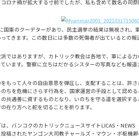
、コロナ禍が拡大する寸前でしたが、私も含めて数名の司祭
月に国軍のクーデターがあり、民主選挙の結果は無視され、
わってきます。この数日には多数の死傷者が出ているとの報
数派ではありますが、カトリック教会は各地で、軍による力
しています。警察に立ちはだかるシスターの写真なども報道
力をもって人々の自由意思を弾圧し、支配することは、許さ
いのちを危機にさらす行為を、国家運営の手段として認める
々の共通善に資するものとなり、いのちを守る道を選択する
府の在り方へと舵を切ることを祈ります。
は、バンコクのカトリックニュースサイトLICAS・NEWS（LIGHT 
に投稿されたヤンゴン大司教チャールズ・マウン・ボ枢機卿