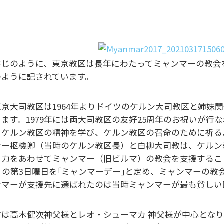
存じのように、東京教区は長年にわたってミャンマーの教会
のように記されています。
東京大司教区は1964年よりドイツのケルン大司教区と姉妹
います。1979年には両大司教区の友好25周年のお祝いが行
、ケルン教区の精神を学び、ケルン教区の召命のために祈る
ナー枢機卿（当時のケルン教区長）と白柳大司教は、ケルン
は力をあわせてミャンマー（旧ビルマ）の教会を支援するこ
1月の第3日曜日を｢ミャンマーデー｣と定め、ミャンマーの
ンマーが支援先に選ばれたのは当時ミャンマーが最も貧しい
在は高木健次神父様とレオ・シューマカ 神父様が中心となり