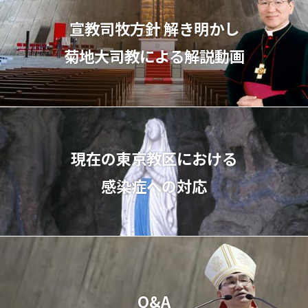
宣教司牧⽅針 解き明かし
菊地⼤司教による解説動画
現在の東京教区における
感染症への対応
Q&A