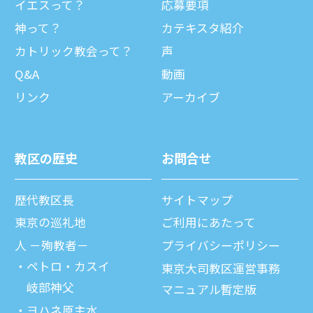
イエスって？
応募要項
神って？
カテキスタ紹介
カトリック教会って？
声
Q&A
動画
リンク
アーカイブ
教区の歴史
お問合せ
歴代教区⻑
サイトマップ
東京の巡礼地
ご利⽤にあたって
⼈ －殉教者－
プライバシーポリシー
ペトロ・カスイ
東京大司教区運営事務
岐部神父
マニュアル暫定版
ヨハネ原主水