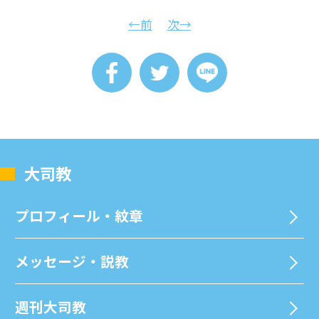
←前
次→
⼤司教
プロフィール・紋章
メッセージ・説教
週刊⼤司教