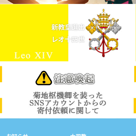
新教皇選出
レオ十四世