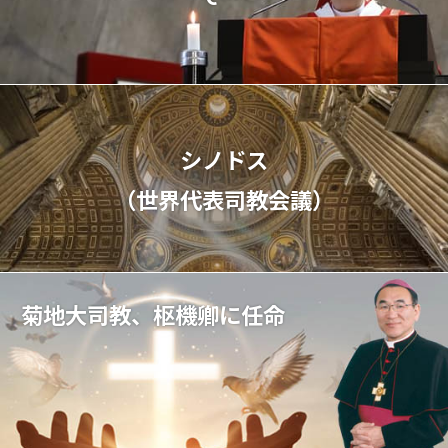
シノドス
（世界代表司教会議）
菊地大司教、枢機卿に任命