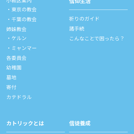
⼩教区案内
信仰⽣活
東京の教会
祈りのガイド
千葉の教会
諸⼿続
姉妹教会
ケルン
こんなことで困ったら？
ミャンマー
各委員会
幼稚園
墓地
寄付
カテドラル
カトリックとは
信徒養成