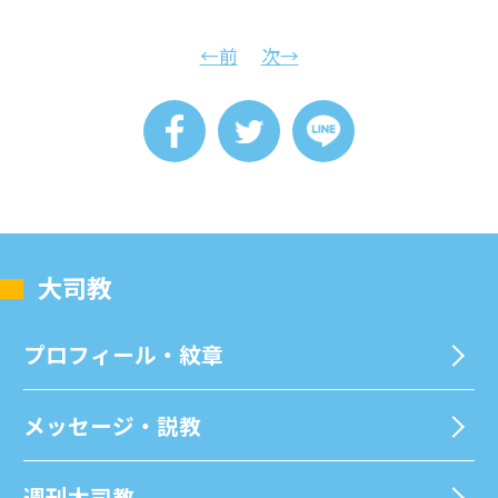
←前
次→
⼤司教
プロフィール・紋章
メッセージ・説教
週刊⼤司教