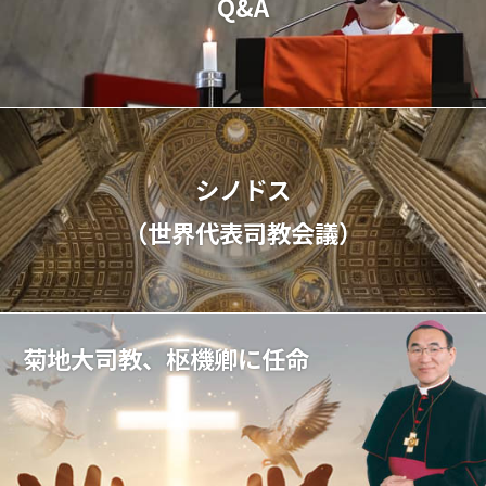
Q&A
シノドス
（世界代表司教会議）
菊地大司教、枢機卿に任命