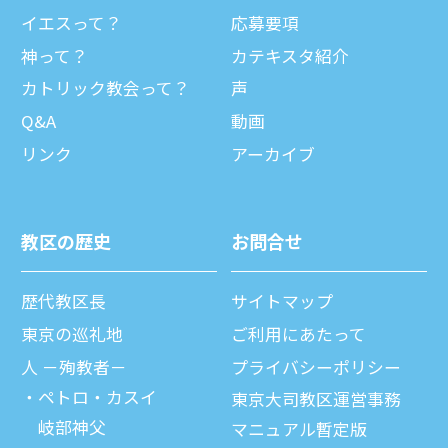
イエスって？
応募要項
神って？
カテキスタ紹介
カトリック教会って？
声
Q&A
動画
リンク
アーカイブ
教区の歴史
お問合せ
歴代教区⻑
サイトマップ
東京の巡礼地
ご利⽤にあたって
⼈ －殉教者－
プライバシーポリシー
ペトロ・カスイ
東京大司教区運営事務
岐部神父
マニュアル暫定版