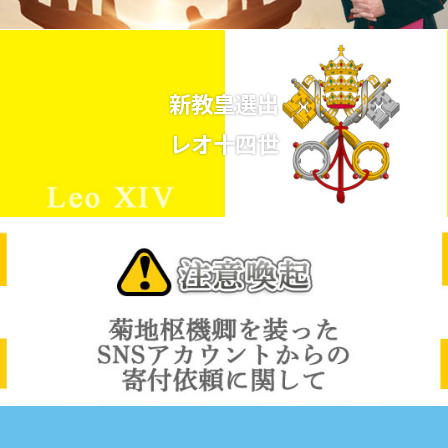
新教皇選出
レオ十四世