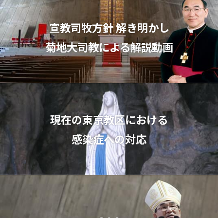
宣教司牧⽅針 解き明かし
菊地⼤司教による解説動画
現在の東京教区における
感染症への対応