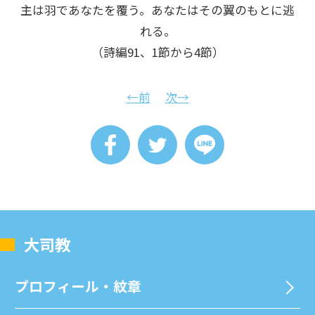
主は羽であなたを覆う。あなたはその翼のもとに逃
れる。
（詩編91、1節から4節）
←前
次→
⼤司教
プロフィール・紋章