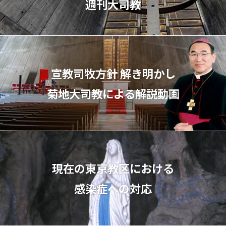
週刊大司教
宣教司牧⽅針 解き明かし
菊地⼤司教による解説動画
現在の東京教区における
感染症への対応