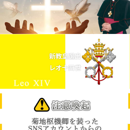
新教皇選出
レオ十四世