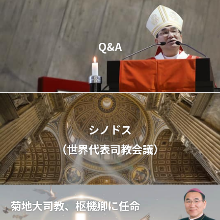
Q&A
シノドス
（世界代表司教会議）
菊地大司教、枢機卿に任命