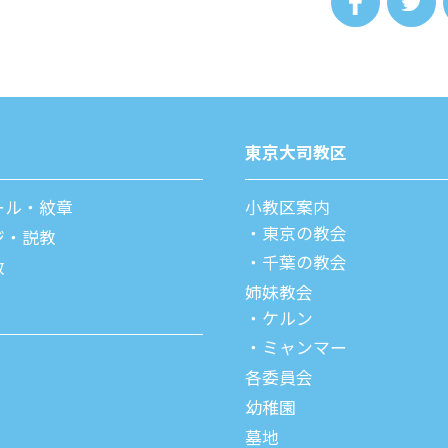
東京⼤司教区
ール・紋章
⼩教区案内
東京の教会
ジ・説教
千葉の教会
教
姉妹教会
ケルン
ミャンマー
各委員会
幼稚園
墓地