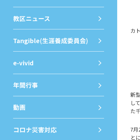
教区ニュース
カ
Tangible(生涯養成委員会)
e-vivid
年間⾏事
新
し
動画
た
コロナ災害対応
7
と