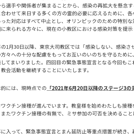
から選手や関係者が集まることから、感染の再拡大を懸念す
に合わせて来日する多くの方の霊的必要に応えるために、各
いった対応はすべて中止とし、オリンピックのための特別な
圏に来られる方々に、現在の小教区における感染対策を提示
年の1月30日以降、東京大司教区では「感染しない、感染
の方々への十分な配慮をもってお互いのいのちを守るために
施してまいりました。四回目の緊急事態宣言となる今回もこ
、教会活動を継続することにいたします。
本的には、現時点での
「2021年6月20日以降のステージ3の
おワクチン接種が進んでいます。教皇様を始めわたしも接種
。またワクチン接種の有無で、ミサ参加の可否を決めること
年に入って、緊急事態宣言とまん延防止等重点措置が続き、