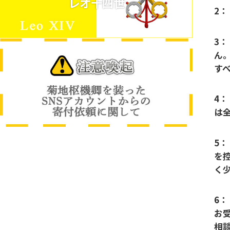
レオ十四世
2
3：
ん
す
4：
は
5：
を
く
6：
お
相