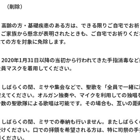
： （削除）
高齢の方・基礎疾患のある方は、できる限りご自宅でお祈
。ご家族
から懸念が表明されたときも、ご自宅でお祈りくだ
べての方を対象に免除します。
2020
年
1
月
31
日以降の当初から行われてきた手指消毒など
全員マスクを着用してください。
しばらくの間、ミサや集会などで、聖歌を「全員で一緒に
控えてください。オルガン独奏や、マイクを利用しての独唱
少数の聖歌隊による歌唱
は可能です。その場合も、互いの距
しばらくの間、ミサでの奉納も行いません。またしばらく
受けください。口での拝領を希望される方は、特に司祭の手
談ください。