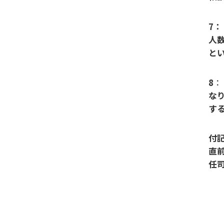
7：
人
と
8
な
す
付
直
任