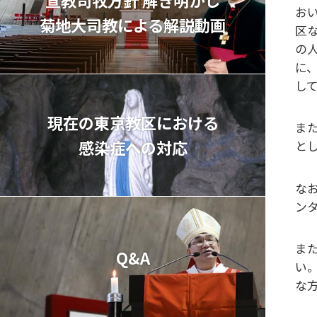
お
菊地⼤司教による解説動画
区
の
に
し
現在の東京教区における
ま
感染症への対応
と
な
ン
ま
Q&A
い
な