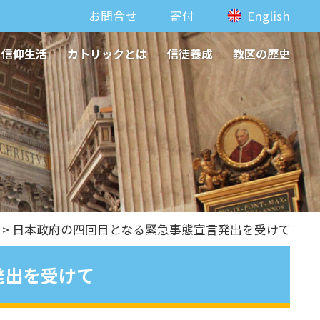
お問合せ
寄付
English
信仰生活
カトリックとは
信徒養成
教区の歴史
> 日本政府の四回目となる緊急事態宣言発出を受けて
発出を受けて