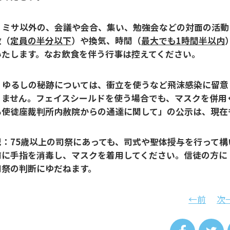
ミサ以外の、会議や会合、集い、勉強会などの対面の活動
数（
定員の半分以下
）や換気、時間（
最大でも
1
時間半以内
いたします。なお飲食を伴う行事は控えてください。
：
ゆるしの秘跡については、衝立を使うなど飛沫感染に留意
りません。フェイスシールドを使う場合でも、マスクを併用く
る使徒座裁判所内赦院からの通達に関して」の公示は、現在
記：
75
歳以上の司祭にあっても、司式や聖体授与を行って構
前に手指を消毒し、マスクを着用してください。信徒の方に
司祭の判断にゆだねます。
←前
次