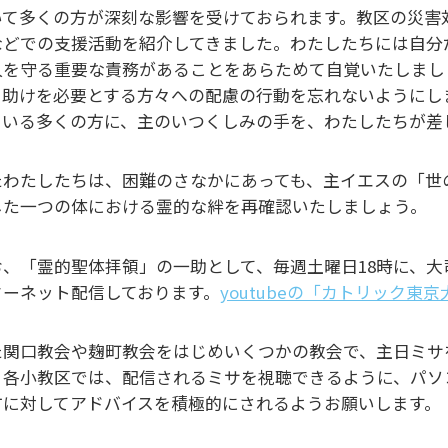
いて多くの方が深刻な影響を受けておられます。教区の災害
などでの支援活動を紹介してきました。わたしたちには自分
人を守る重要な責務があることをあらためて自覚いたしまし
、助けを必要とする方々への配慮の行動を忘れないようにし
ている多くの方に、主のいつくしみの手を、わたしたちが差
たわたしたちは、困難のさなかにあっても、主イエスの「世
した一つの体における霊的な絆を再確認いたしましょう。
お、「霊的聖体拝領」の一助として、毎週土曜日18時に、
ターネット配信しております。
youtubeの「カトリック
た関口教会や麹町教会をはじめいくつかの教会で、主日ミサ
。各小教区では、配信されるミサを視聴できるように、パソ
方に対してアドバイスを積極的にされるようお願いします。