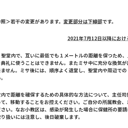
参照＞若干の変更があります。
変更部分は下線部
です。
2021年7月12日以降にお
聖堂内で、互いに最低でも１メートルの距離を保つため、
を典礼に使うことはできません。また
ミサ中に充分な換気が
来ません。ミサ後には、順序よく退堂し、聖堂内や周辺での
い。
堂内で距離を確保するための具体的な方法について、主任司
めて、移動することをお控えください。ご自分の所属教会、
ださい。なお小教区は、感染が発生した場合に保健所の要請
取り扱いには注意し、後日破棄します。