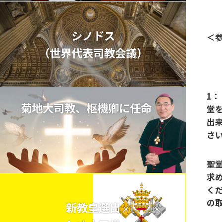
シノドス
＜
（世界代表司教会議）
1：
菊地大司教、枢機卿に任命
堂
出
さ
聖
求
く
の
新教皇選出