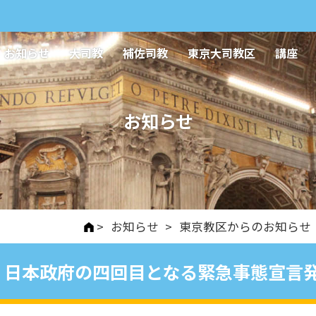
お知らせ
大司教
補佐司教
東京大司教区
講座
お知らせ
>
お知らせ
>
東京教区からのお知らせ
日本政府の四回目となる緊急事態宣言