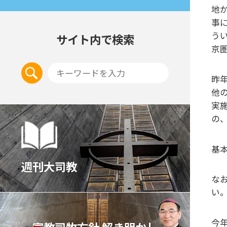
地
事
う
サイト内で検索
京
昨
他
実
の
基
週刊大司教
な
い
今
宣教司牧⽅針 解き明かし